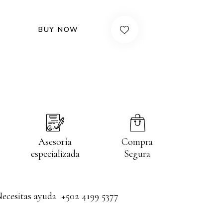
BUY NOW
Asesoría
Compra
especializada
Segura
Necesitas ayuda
+502 4199 5377