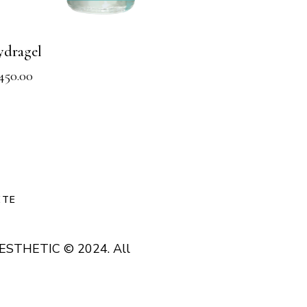
dragel
450.00
ETE
AESTHETIC
© 2024. All